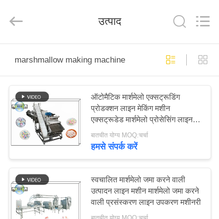
PANDA
MACHINERY
CO.,LTD.
उत्पाद
All
Rights
Reserved.
Developed
by
घर
ECER
marshmallow making machine
उत्पाद
ऑटोमैटिक मार्शमेलो एक्सट्रूडिंग
प्रोडक्शन लाइन मेकिंग मशीन
हमारे
एक्सट्रूडेड मार्शमेलो प्रोसेसिंग लाइन
बारे
उपकरण मशीनरी
बातचीत योग्य MOQ:चर्चा
में
हमसे संपर्क करें
कारखाना
स्वचालित मार्शमेलो जमा करने वाली
उत्पादन लाइन मशीन मार्शमेलो जमा करने
भ्रमण
वाली प्रसंस्करण लाइन उपकरण मशीनरी
बातचीत योग्य MOQ:चर्चा