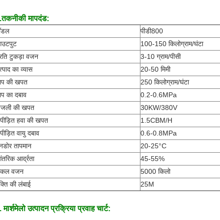
.तकनीकी मापदंड:
ॉडल
पीडी800
उटपुट
100-150 किलोग्राम/घंटा
्रति टुकड़ा वजन
3-10 ग्राम/पीसी
त्पाद का व्यास
20-50 मिमी
ाप की खपत
250 किलोग्राम/घंटा
ाप का दबाव
0.2-0.6MPa
िजली की खपत
30KW/380V
ंपीड़ित हवा की खपत
1.5CBM/H
ंपीड़ित वायु दबाव
0.6-0.8MPa
नडोर तापमान
20-25°C
ंतरिक आर्द्रता
45-55%
कल वजन
5000 किलो
ंक्ति की लंबाई
25M
. मार्शमेलो उत्पादन प्रक्रिया प्रवाह चार्ट: