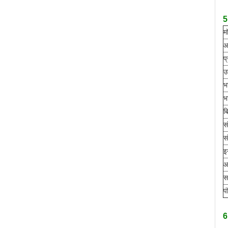
5
म
आ
प
उ
भ
भ
ब
स
स
इ
आ
स
प
6