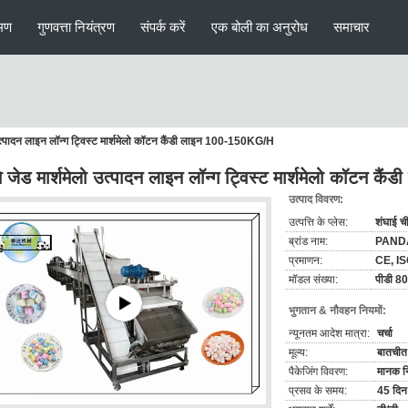
मण
गुणवत्ता नियंत्रण
संपर्क करें
एक बोली का अनुरोध
समाचार
ो उत्पादन लाइन लॉन्ग ट्विस्ट मार्शमेलो कॉटन कैंडी लाइन 100-150KG/H
े जेड मार्शमेलो उत्पादन लाइन लॉन्ग ट्विस्ट मार्शमेलो कॉटन 
उत्पाद विवरण:
उत्पत्ति के प्लेस:
शंघाई च
ब्रांड नाम:
PAND
प्रमाणन:
CE, I
मॉडल संख्या:
पीडी 8
भुगतान & नौवहन नियमों:
न्यूनतम आदेश मात्रा:
चर्चा
मूल्य:
बातचीत 
पैकेजिंग विवरण:
मानक नि
प्रसव के समय:
45 दिन