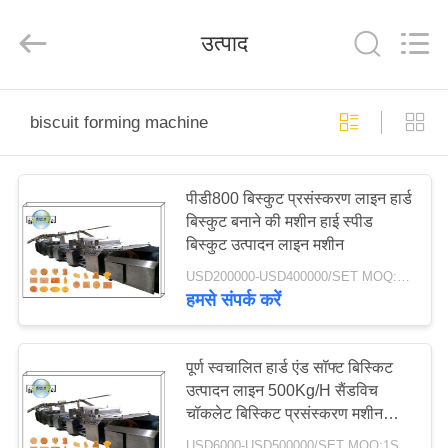
MACHINERY
CO.,LTD.
All
उत्पाद
Rights
Reserved.
Developed
by
ECER
घर
biscuit forming machine
उत्पाद
पीडी800 बिस्कुट प्रसंस्करण लाइन हार्ड
बिस्कुट बनाने की मशीन हाई स्पीड
हमारे
बिस्कुट उत्पादन लाइन मशीन
बारे
USD200000-USD400000/SET MOQ:1SET
में
हमसे संपर्क करें
कारखाना
पूर्ण स्वचालित हार्ड एंड सॉफ्ट बिस्किट
उत्पादन लाइन 500Kg/H सैंडविच
भ्रमण
चॉकलेट बिस्किट प्रसंस्करण मशीन
उपकरण
USD6000-USD500000/SET MOQ:1SET