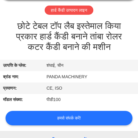
गुणवत्ता
हार्ड कैंडी उत्पादन लाइन
नियंत्रण
छोटे टेबल टॉप लैब इस्तेमाल किया
संपर्क
प्रकार हार्ड कैंडी बनाने तांबा रोलर
करें
कटर कैंडी बनाने की मशीन
एक
उत्पत्ति के प्लेस:
शंघाई, चीन
उद्धरण
ब्रांड नाम:
PANDA MACHINERY
की
प्रमाणन:
CE, ISO
विनती
मॉडल संख्या:
पीडी100
करे
हमसे संपर्क करें!
समाचार