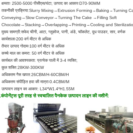
क्षमताः 2500-5000 पीसीएस/घंटा; उत्पाद का आकारःD70-90MM
तकनीकी प्रक्रिया:Slurry Mixing→Extrusion Forming→Baking→Turnin
Conveying→Slow Conveyor→Turning The Cake →Filling Soft
Chocolate→Stacking→Overlapping→Printing→Cooling and Sterilizat
मुख्य सामग्री:सफेद चीनी, आटा, ग्लूकोज, पानी, अंडे, चॉकलेट, दूध पाउडर, सार, वर्णक
कार्यशालाः200 वर्ग मीटर से अधिक
तैयार उत्पाद गोदामः100 वर्ग मीटर से अधिक
कच्चे माल का कमरा: 50 वर्ग मीटर से अधिक
कार्यबल की आवश्यकता: प्रत्येक पाली में 3-4 व्यक्ति;
कुल शक्ति:28KW-300KW
अधिकतम गैस खपत:26CBM/H-60CBM/H
अधिकतम संपीड़ित हवा की मात्राः0.4CBM/M
उत्पादन लाइन का आकार: L34*W1.4*H1.55M
.कंपोनेंट्स पूरी तरह से स्वचालित पैनकेक उत्पादन लाइन की मशीनें: