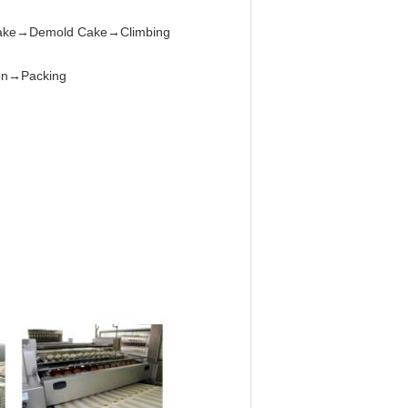
g Cake→Demold Cake→Climbing
ion→Packing