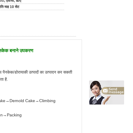
/टी, एल/सी, डी/ए
्रति माह 10 सेट
पैनकेक बनाने उपकरण
रिय पैनकेक/डोरायाकी उत्पादों का उत्पादन कर सकती
ता है.
g Cake→Demold Cake→Climbing
ion→Packing