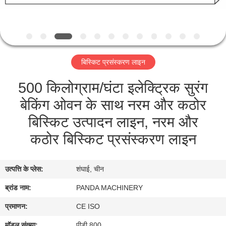
गुणवत्ता
नियंत्रण
संपर्क
बिस्किट प्रसंस्करण लाइन
करें
500 किलोग्राम/घंटा इलेक्ट्रिक सुरंग
बेकिंग ओवन के साथ नरम और कठोर
समाचार
बिस्किट उत्पादन लाइन, नरम और
एक
कठोर बिस्किट प्रसंस्करण लाइन
उद्धरण
की
उत्पत्ति के प्लेस:
शंघाई, चीन
विनती
ब्रांड नाम:
PANDA MACHINERY
करे
प्रमाणन:
CE ISO
मॉडल संख्या:
पीडी 800