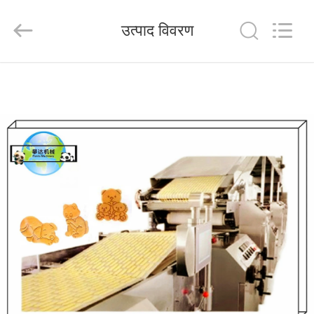
MACHINERY
CO.,LTD.
All
उत्पाद विवरण
Rights
Reserved.
Developed
by
ECER
घर
उत्पाद
हमारे
बारे
में
कारखाना
भ्रमण