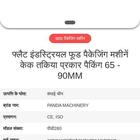
गुणवत्ता
नियंत्रण
संपर्क
खाद्य पैकेजिंग मशीन
करें
फ्लैट इंडस्ट्रियल फूड पैकेजिंग मशीनें
केक तकिया प्रकार पैकिंग 65 -
समाचार
90MM
एक
उत्पत्ति के प्लेस:
शंघाई चीन
उद्धरण
की
ब्रांड नाम:
PANDA MACHINERY
विनती
प्रमाणन:
CE, ISO
करे
मॉडल संख्या:
पीडी280